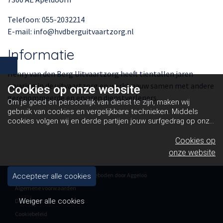
Telefoon: 055-2032214
E-mail: info@hvdberguitvaartzorg.nl
Informatie
Henry van den Berg Uitvaartzorg heeft tientallen jaren
ervaring in de uitvaartzorg en werkt nauw samen met andere
Cookies op
onze website
gerenommeerde en ervaren dienstverleners.
Om je goed en persoonlijk van dienst te zijn, maken wij
gebruik van cookies en vergelijkbare technieken. Middels
cookies volgen wij en derde partijen jouw surfgedrag op onze
website. Hiermee tonen wij gepersonaliseerde advertenties
en dit maakt het voor jou mogelijk om informatie te delen via
Cookies op
social media.
Bekijk ons cookiebeleid
onze website
Copyright H vd Berg 2026 - Aangeboden door
Aggeloo
Accepteer alle cookies
Algemene voorwaarden
Weiger alle cookies
Disclaimer
Cookiebeleid