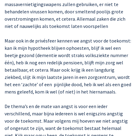
massavernietigingswapens zullen gebruiken, er niet te
behandelen virussen komen, door smeltend poolijs grote
overstromingen komen, et cetera. Allemaal zaken die zich
niet of nauwelijks als toekomst laten voorspellen
Maar ook in de privésfeer kennen we angst voor de toekomst:
kan ik mijn hypotheek blijven ophoesten, blijf ik wel een
beetje gezond (dementie wordt straks volksziekte nummer
één), heb ik nog een redelijk pensioen, blijft mijn zorg wel
betaalbaar, et cetera. Maar ook: krijg ik een langdurig
ziekbed, slijt ik mijn laatste jaren in een zorgcentrum, wordt
het een ‘zachte’ of een pijnlijke dood, heb ik wel als een goed
mens geleefd, kom ik wel (of niet) in het hiernamaals.
De thema’s en de mate van angst is voor een ieder
verschillend, maar bijna iedereen is wel enigszins angstig
voor de toekomst. Maar volgens mij hoeven we niet angstig
of ongerust te zijn, want de toekomst bestaat helemaal
niet. Kijk maar om u heen, de toekomst is nergens te