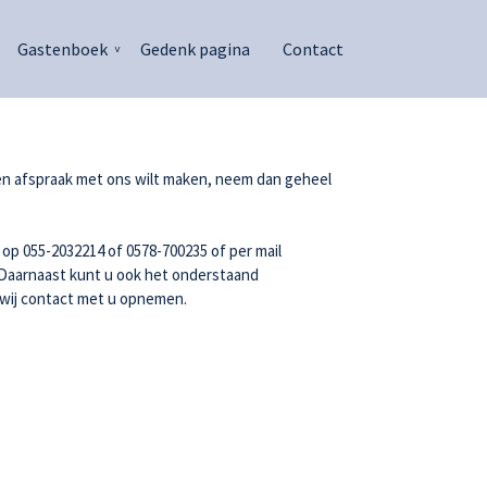
Gastenboek
Gedenk pagina
Contact
en afspraak met ons wilt maken, neem dan geheel
n op
055-2032214
of
0578-700235
of per mail
 Daarnaast kunt u ook het onderstaand
 wij contact met u opnemen.