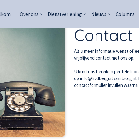
lkom
Over ons
Dienstverlening
Nieuws
Columns
Contact
Als u meer informatie wenst of e
vrijblijvend contact met ons op.
U kunt ons bereiken per telefoo
op
info@hvdberguitvaartzorg.nl
.
contactformulier invullen waarna