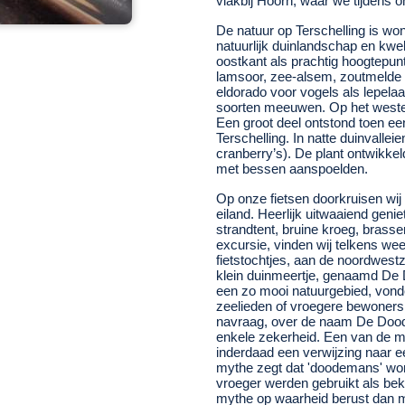
vlakbij Hoorn, waar we tijdens ons
De natuur op Terschelling is wo
natuurlijk duinlandschap en kwe
oostkant als prachtig hoogtepun
lamsoor, zee-alsem, zoutmelde 
eldorado voor vogels als lepelaar
soorten meeuwen. Op het westelij
Een groot deel ontstond toen e
Terschelling. In natte duinvall
cranberry’s). De plant ontwikkel
met bessen aanspoelden.
Op onze fietsen doorkruisen wij t
eiland. Heerlijk uitwaaiend geni
strandtent, bruine kroeg, brasse
excursie, vinden wij telkens wee
fietstochtjes, aan de noordwestz
klein duinmeertje, genaamd De
een zo mooi natuurgebied, vonde
zeelieden of vroegere bewoners 
navraag, over de naam De Doo
enkele zekerheid. Een van de m
inderdaad een verwijzing naar e
mythe zegt dat 'doodemans' wors
vroeger werden gebruikt als bekis
mythe op waarheid berust dan m