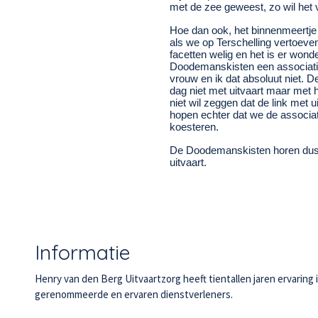
met de zee geweest, zo wil het 
Hoe dan ook, het binnenmeertje 
als we op Terschelling vertoeven 
facetten welig en het is er won
Doodemanskisten een associatie
vrouw en ik dat absoluut niet. 
dag niet met uitvaart maar met
niet wil zeggen dat de link met
hopen echter dat we de associat
koesteren.
De Doodemanskisten horen dus wat
uitvaart.
Informatie
Henry van den Berg Uitvaartzorg heeft tientallen jaren ervarin
gerenommeerde en ervaren dienstverleners.