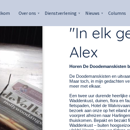
lkom
Over ons
Dienstverlening
Nieuws
Columns
"In elk g
Alex
Horen De Doodemanskisten bij
De Doodemanskisten en uitvaart 
Maar toch, in mijn gedachten ve
meer met elkaar.
Een twee uur durende heerlijke o
Waddenkust, duinen, flora en fa
fietspaden, Hotel de Walvisvaar
bezoek aan onze op het eiland w
voorpret afreizen naar Harlinge
thuiskomen. Bepakt en bezakt fi
Waddenkust – buiten hoogseizoen