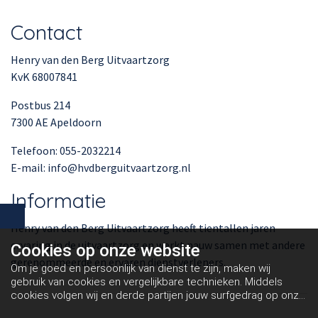
Contact
Henry van den Berg Uitvaartzorg
KvK 68007841
Postbus 214
7300 AE Apeldoorn
Telefoon: 055-2032214
E-mail: info@hvdberguitvaartzorg.nl
Informatie
Henry van den Berg Uitvaartzorg heeft tientallen jaren
ervaring in de uitvaartzorg en werkt nauw samen met andere
Cookies op
onze website
gerenommeerde en ervaren dienstverleners.
Om je goed en persoonlijk van dienst te zijn, maken wij
gebruik van cookies en vergelijkbare technieken. Middels
cookies volgen wij en derde partijen jouw surfgedrag op onze
website. Hiermee tonen wij gepersonaliseerde advertenties