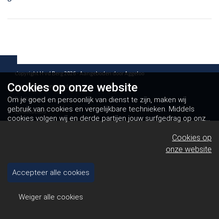
Copyright H vd Berg 2026 - Aangeboden door
Aggeloo
Cookies op
onze website
Algemene voorwaarden
Disclaimer
Om je goed en persoonlijk van dienst te zijn, maken wij
gebruik van cookies en vergelijkbare technieken. Middels
Cookiebeleid
cookies volgen wij en derde partijen jouw surfgedrag op onze
website. Hiermee tonen wij gepersonaliseerde advertenties
en dit maakt het voor jou mogelijk om informatie te delen via
Cookies op
social media.
Bekijk ons cookiebeleid
onze website
Accepteer alle cookies
Weiger alle cookies