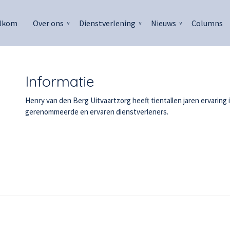
lkom
Over ons
Dienstverlening
Nieuws
Columns
Informatie
Henry van den Berg Uitvaartzorg heeft tientallen jaren ervarin
gerenommeerde en ervaren dienstverleners.