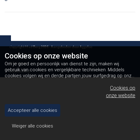
Copyright H vd Berg 2026 - Aangeboden door
Aggeloo
Cookies op
onze website
Algemene voorwaarden
Disclaimer
Om je goed en persoonlijk van dienst te zijn, maken wij
gebruik van cookies en vergelijkbare technieken. Middels
Cookiebeleid
cookies volgen wij en derde partijen jouw surfgedrag op onze
website. Hiermee tonen wij gepersonaliseerde advertenties
en dit maakt het voor jou mogelijk om informatie te delen via
Cookies op
social media.
Bekijk ons cookiebeleid
onze website
Accepteer alle cookies
Weiger alle cookies