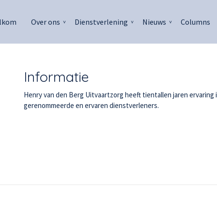
lkom
Over ons
Dienstverlening
Nieuws
Columns
Informatie
Henry van den Berg Uitvaartzorg heeft tientallen jaren ervarin
gerenommeerde en ervaren dienstverleners.