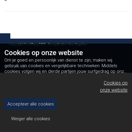
Copyright H vd Berg 2026 - Aangeboden door
Aggeloo
Cookies op
onze website
Algemene voorwaarden
Disclaimer
Om je goed en persoonlijk van dienst te zijn, maken wij
gebruik van cookies en vergelijkbare technieken. Middels
Cookiebeleid
cookies volgen wij en derde partijen jouw surfgedrag op onze
website. Hiermee tonen wij gepersonaliseerde advertenties
en dit maakt het voor jou mogelijk om informatie te delen via
Cookies op
social media.
Bekijk ons cookiebeleid
onze website
Accepteer alle cookies
Weiger alle cookies