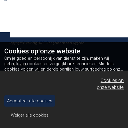
Copyright H vd Berg 2026 - Aangeboden door
Aggeloo
Cookies op
onze website
Algemene voorwaarden
Disclaimer
Om je goed en persoonlijk van dienst te zijn, maken wij
gebruik van cookies en vergelijkbare technieken. Middels
Cookiebeleid
cookies volgen wij en derde partijen jouw surfgedrag op onze
website. Hiermee tonen wij gepersonaliseerde advertenties
en dit maakt het voor jou mogelijk om informatie te delen via
Cookies op
social media.
Bekijk ons cookiebeleid
onze website
Accepteer alle cookies
Weiger alle cookies