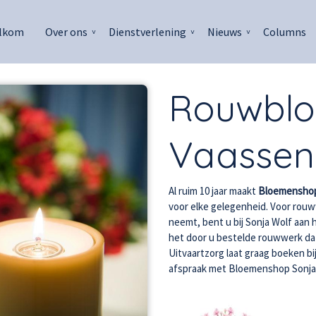
lkom
Over ons
Dienstverlening
Nieuws
Columns
Rouwblo
Vaassen
Al ruim 10 jaar maakt
Bloemenshop
voor elke gelegenheid. Voor rouw
neemt, bent u bij Sonja Wolf aan 
het door u bestelde rouwwerk dat
Uitvaartzorg laat graag boeken b
afspraak met Bloemenshop Sonja,