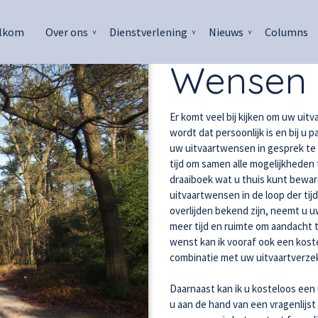
lkom
Over ons
Dienstverlening
Nieuws
Columns
Wensen 
Er komt veel bij kijken om uw uit
wordt dat persoonlijk is en bij u p
uw uitvaartwensen in gesprek te g
tijd om samen alle mogelijkheden 
draaiboek wat u thuis kunt bewar
uitvaartwensen in de loop der ti
overlijden bekend zijn, neemt u 
meer tijd en ruimte om aandacht 
wenst kan ik vooraf ook een kost
combinatie met uw uitvaartverzek
​Daarnaast kan ik u kosteloos een
u aan de hand van een vragenlijst