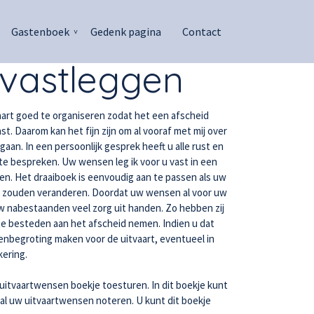
Gastenboek
Gedenk pagina
Contact
vastleggen
vaart goed te organiseren zodat het een afscheid
ast. Daarom kan het fijn zijn om al vooraf met mij over
aan. In een persoonlijk gesprek heeft u alle rust en
te bespreken. Uw wensen leg ik voor u vast in een
en. Het draaiboek is eenvoudig aan te passen als uw
jd zouden veranderen. Doordat uw wensen al voor uw
uw nabestaanden veel zorg uit handen. Zo hebben zij
te besteden aan het afscheid nemen. Indien u dat
enbegroting maken voor de uitvaart, eventueel in
ering.
 uitvaartwensen boekje toesturen. In dit boekje kunt
 al uw uitvaartwensen noteren. U kunt dit boekje